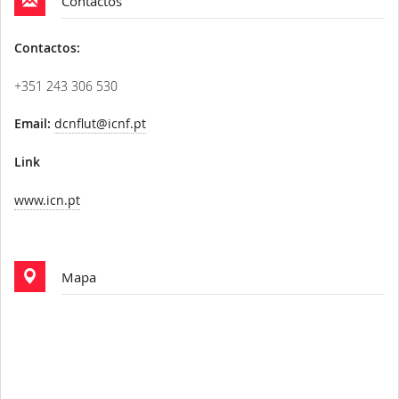
Contactos
Contactos:
+351 243 306 530
Email:
dcnflut@icnf.pt
Link
www.icn.pt
Mapa