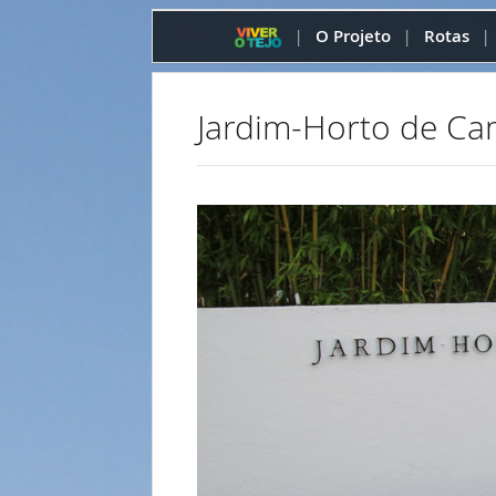
O Projeto
Rotas
|
|
|
Jardim-Horto de C